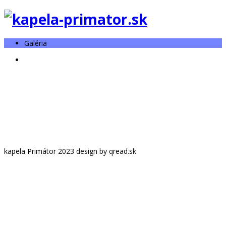
Galéria
kapela Primátor 2023 design by qread.sk
Log In or
Sign Up
Používateľské meno
Heslo