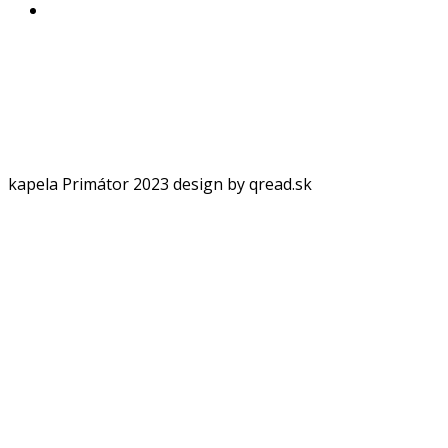
kapela Primátor 2023 design by qread.sk
Log In or
Sign Up
Používateľské meno
Heslo
Pamätaj si ma